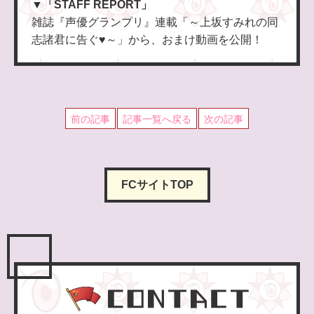
▼
「STAFF REPORT」
雑誌『声優グランプリ』連載「～上坂すみれの同
志諸君に告ぐ♥～」から、おまけ動画を公開！
前の記事
記事一覧へ戻る
次の記事
FCサイトTOP